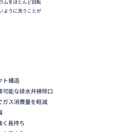
ラムをほとんど回転
いように洗うことが
クト構造
検可能な排水弁掃除口
でガス消費量を軽減
備
強く長持ち