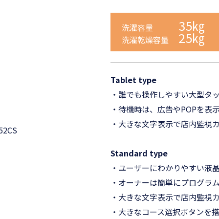
35㎏
洗濯容量
25㎏
洗濯乾燥容量
Tablet type
・誰でも操作しやすい⼤型タ
・待機時は、広告やPOPを表
・⼤きな⽂字表⽰で店内監視
Standard type
・ユーザーにわかりやすい液
・オーナーは簡単にプログラ
・⼤きな⽂字表⽰で店内監視
・⼤きなコース選択ボタンを