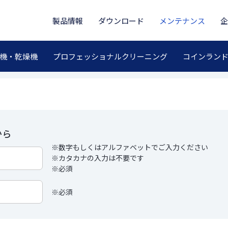
製品情報
ダウンロード
メンテナンス
企
索｜メンテナンス
機・乾燥機
プロフェッショナルクリーニング
コインラン
から
※数字もしくはアルファベットでご入力ください
※カタカナの入力は不要です
※必須
※必須