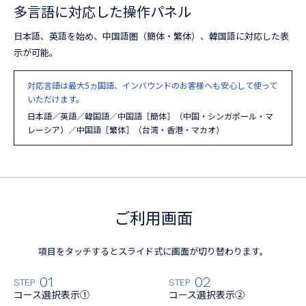
多言語に対応した操作パネル
日本語、英語を始め、中国語圏（簡体・繁体）、韓国語に対応した表
示が可能。
対応言語は最大5ヵ国語、インバウンドのお客様へも安心して使って
いただけます。
日本語／英語／韓国語／中国語［簡体］（中国・シンガポール・マ
レーシア）／中国語［繁体］（台湾・香港・マカオ）
ご利用画面
項目をタッチするとスライド式に画面が切り替わります。
01
02
STEP
STEP
コース選択表示①
コース選択表示②