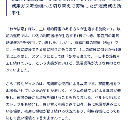
務用ガス乾燥機への切り替えで実現した洗濯業務の効
率化
「わかば寮」様は、主に知的障害のある方々が生活する施設です。以
前の運用では、12名の利用者様が生活する1棟につき、家庭用の電気
乾燥機2台を使用していました。しかし、家庭用機の容量（6kg）で
は、一度に乾燥できる量に限りがあります。1回の乾燥に45分から1時
間以上を要し、スタッフにとっては「朝から晩まで、一日中乾燥機を
回し続けている」という実感が強いほど、洗濯業務が大きな負担とな
っていました。
さらに深刻だったのは、高頻度な使用による故障です。家庭用機をフ
ル稼働させていたため劣化が激しく、ドラムの軸ブレによる異音が発
生し、夜間の静かな環境を妨げることもありました。ベルト切れなど
のトラブルも頻発し、買い替えを繰り返す日々。特に乾燥が進みにく
い冬場は、夜通し機械が動き続ける状況であり、利用者様にとっても
決して良い環境とは言えませんでした。