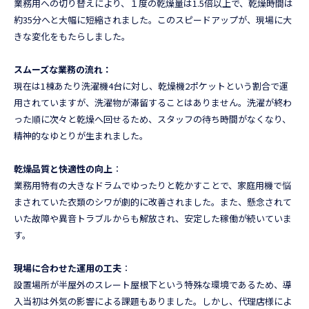
業務用への切り替えにより、１度の乾燥量は1.5倍以上で、乾燥時間は
約35分へと大幅に短縮されました。このスピードアップが、現場に大
きな変化をもたらしました。
スムーズな業務の流れ：
現在は1棟あたり洗濯機4台に対し、乾燥機2ポケットという割合で運
用されていますが、洗濯物が滞留することはありません。洗濯が終わ
った順に次々と乾燥へ回せるため、スタッフの待ち時間がなくなり、
精神的なゆとりが生まれました。
乾燥品質と快適性の向上
：
業務用特有の大きなドラムでゆったりと乾かすことで、家庭用機で悩
まされていた衣類のシワが劇的に改善されました。また、懸念されて
いた故障や異音トラブルからも解放され、安定した稼働が続いていま
す。
現場に合わせた運用の工夫
：
設置場所が半屋外のスレート屋根下という特殊な環境であるため、導
入当初は外気の影響による課題もありました。しかし、代理店様によ